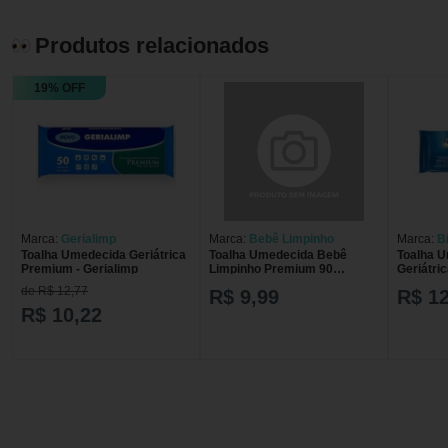
Produtos relacionados
19% OFF
Marca:
Gerialimp
Marca:
Bebê Limpinho
Marca:
Bi
Toalha Umedecida Geriátrica
Toalha Umedecida Bebê
Toalha 
Premium - Gerialimp
Limpinho Premium 90
Geriátric
Unidades
Uni
de R$ 12,77
R$ 9,99
R$ 12
R$ 10,22