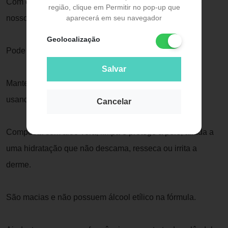
Com excelência em sua qualidade e confiabilidade de
região, clique em Permitir no pop-up que
aparecerá em seu navegador
nossos produtos.
Geolocalização
Pode ser usado em todo o corpo exceto olhos e boca.
Salvar
Mantenha sua higiene diária com suavidade e frescor
usando as Toalhas Umedecidas Master Wipes Adulto.
Cancelar
Composta com aloe vera, limpa e protege a pele, aliada a
uma hidratação que não descama, resseca ou irrita a
derme.
São macias e não possuem álcool etílico na fórmula.