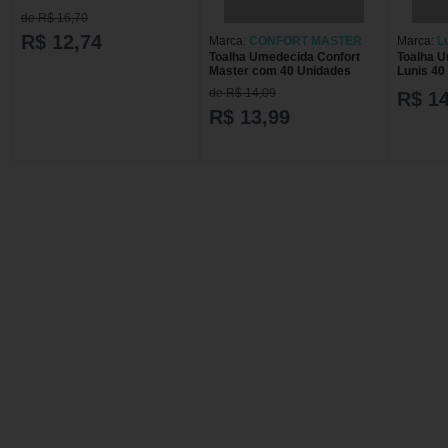
de R$ 16,70
R$ 12,74
Marca:
CONFORT MASTER
Marca:
L
Toalha Umedecida Confort
Toalha U
Master com 40 Unidades
Lunis 40
de R$ 14,09
R$ 14
R$ 13,99