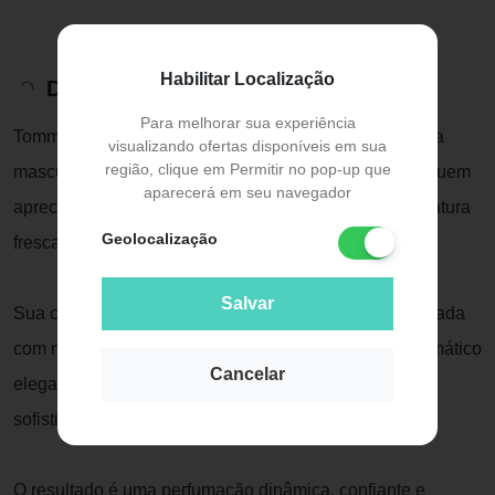
Habilitar Localização
Descrição do Produto
Para melhorar sua experiência
Tommy Hilfiger Impact Eau de Toilette é uma fragrância
visualizando ofertas disponíveis em sua
região, clique em Permitir no pop-up que
masculina moderna, marcante e versátil, criada para quem
aparecerá em seu navegador
aprecia perfumes amadeirados aromáticos com assinatura
Geolocalização
fresca e contemporânea.
Salvar
Sua composição combina uma abertura vibrante e frutada
com nuances cítricas, evoluindo para um coração aromático
Cancelar
elegante e finalizando com um fundo amadeirado
sofisticado.
O resultado é uma perfumação dinâmica, confiante e