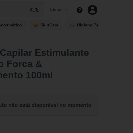
Listas
ocosmético
SkinCare
Higiene Pessoal
Fi
Capilar Estimulante
o Forca &
mento 100ml
uto não está disponível no momento