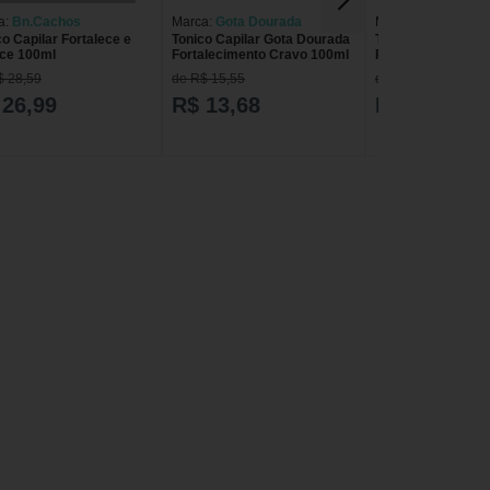
a:
Bn.Cachos
Marca:
Gota Dourada
Marca:
Gota Dour
o Capilar Fortalece e
Tonico Capilar Gota Dourada
Tonico Capilar Go
ce 100ml
Fortalecimento Cravo 100ml
Fortalecimento Ri
$ 28,59
de R$ 15,55
de R$ 15,55
 26,99
R$ 13,68
R$ 13,68