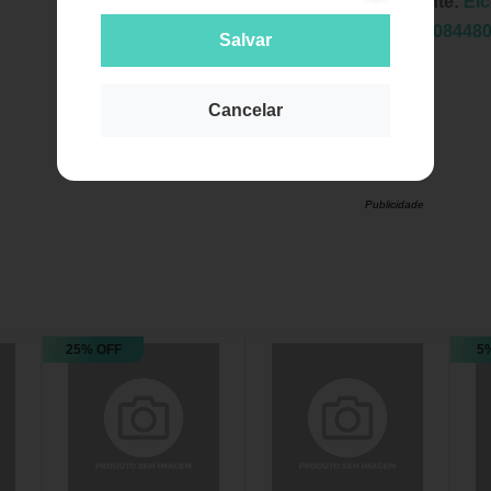
Fabricante:
Ei
EAN:
7908448
Salvar
Cancelar
Publicidade
25% OFF
5