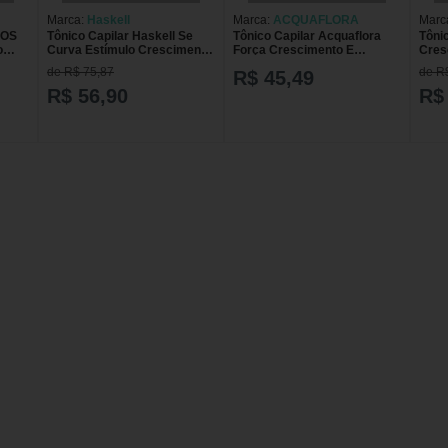
Marca:
Haskell
Marca:
ACQUAFLORA
Marc
SOS
Tônico Capilar Haskell Se
Tônico Capilar Acquaflora
Tônic
o
Curva Estímulo Crescimento
Força Crescimento E
Cres
200 ml
Resistência
de R$ 75,87
de R
R$ 45,49
R$ 56,90
R$