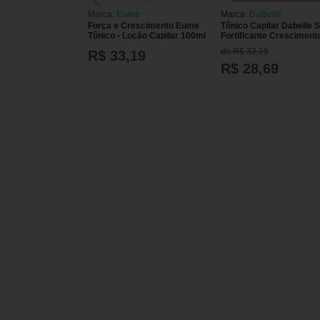
Marca:
Eume
Marca:
DaBelle
Força e Crescimento Eume
Tônico Capilar Dabelle 
Tônico - Loção Capilar 100ml
Fortificante Cresciment
100ml
de R$ 32,19
R$ 33,19
R$ 28,69