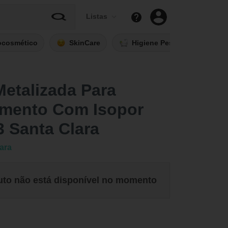
Listas
ocosmético
SkinCare
Higiene Pessoal
Fi
etalizada Para
mento Com Isopor
3 Santa Clara
ara
uto não está disponível no momento