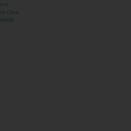
lara
ta Clara
204034