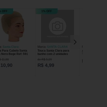
% OFF
1% OFF
a:
Santa Clara
Marca:
SANTA CLARA
Marca:
Santa Clar
a Para Cabelo Santa
Touca Santa Clara para
Agulha Santa Clar
a Nero Bege Ref: 591
banho com 2 unidades
Touca de Mechas 
$ 11,90
de R$ 5,09
R$ 15,70
 10,90
R$ 4,99