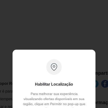
Comparti
por Ref: 403 Santa Clara
Habilitar Localização
 é para tratamentos capilares e
Para melhorar sua experiência
visualizando ofertas disponíveis em sua
 a temperatura mais elevada. Com as
Informaç
região, clique em Permitir no pop-up que
ar e relaxar o couro cabeludo