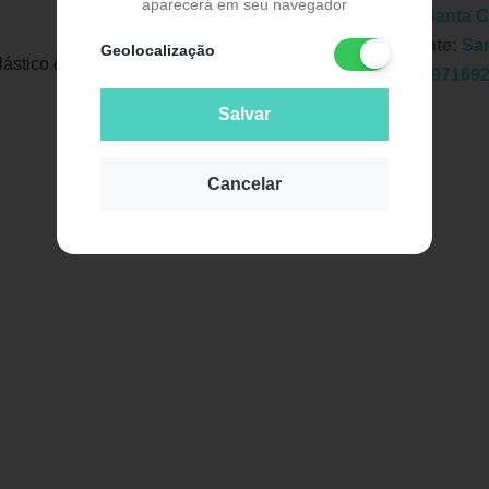
aparecerá em seu navegador
Marca:
Santa C
Fabricante:
San
Geolocalização
ástico de PVC Cristal e Isopor.
EAN:
7897169
Salvar
Cancelar
Publicidade