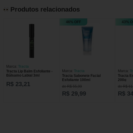
Produtos relacionados
46% OFF
43% O
Marca:
Tracta
Marca:
Tracta
Marca:
T
Tracta Lip Balm Esfoliante -
Bálsamo Labial 3ml
Tracta Sabonete Facial
Tracta E
Esfoliante 100ml
200g
R$ 23,21
de R$ 55,99
de R$ 61
R$ 29,99
R$ 34