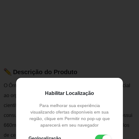
Descrição do Produto
O Ômega 3 é considerado uma gordura "boa" e essencial
Habilitar Localização
ao organismo, com diversos benefícios comprovados
cientificamente, o que faz do suplemento um dos mais
Para melhorar sua experiência
visualizando ofertas disponíveis em sua
consumidos em todo o mundo. O Ômega 3 da Trinu possui
região, clique em Permitir no pop-up que
aparecerá em seu navegador
660mg de EPA, 440mg de DHA e um dos melhores selos
de certificação mundial, o que garante a qualidade e a
Geolocalização