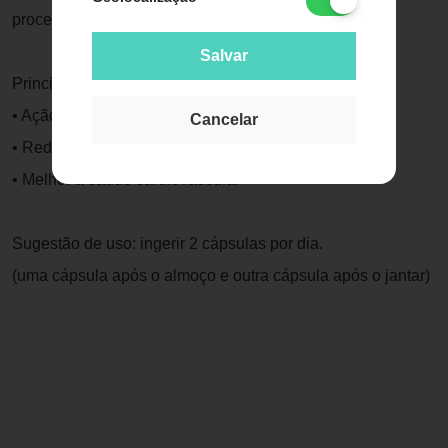
procedência do óleo de peixe.
Salvar
Principais benefícios
• Ação anti-inflamatória
Cancelar
• Reduz triglicerídeos*
• Melhor a saúde cardiovascular
Sugestão de uso: ingerir 2 cápsulas por dia.
(uma cápsula após o almoço e outra cápsula após o jantar)