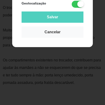
Geolocalização
O trocador é dobrável, higiênico, compacto e portátil,
podendo ser facilmente transportado.
Salvar
Muito útil para ser levado em passeios e viagens,
Cancelar
proporcionando praticidade para as mamães e conforto
para os bebês.
Os compartimentos existentes no trocador, contribuem para
ajudar às mamães a não se esquecerem do que se precisa
e ter tudo sempre à mão: porta lenço umedecido, porta
pomada assadura, porta fralda descartável.