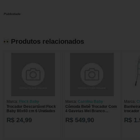
Publicidade
Produtos relacionados
Marca:
Flock Baby
Marca:
Carolina Baby
Marca:
C
Trocador Descartável Flock
Cômoda Bebê Trocador Com
Banheira
Baby 80x60 cm 6 Unidades
4 Gavetas Mel Branco
trocador
Carolina Baby
Comfort 
R$ 24,99
R$ 549,90
R$ 1.