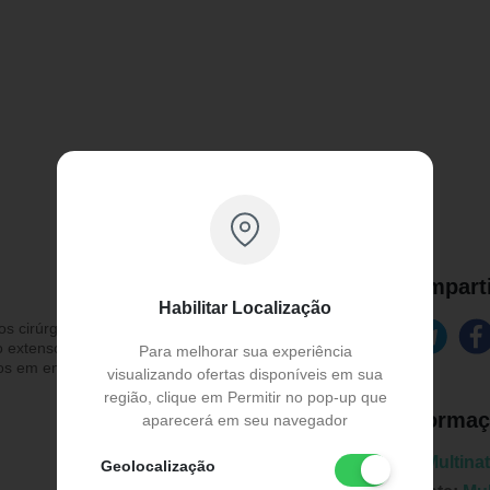
Comparti
Habilitar Localização
 cirúrgicos e não cirúrgicos.
omo extensores de passagens para procedimentos
Para melhorar sua experiência
dos em embalagens especialmente criadas para
visualizando ofertas disponíveis em sua
região, clique em Permitir no pop-up que
Informaç
aparecerá em seu navegador
Marca:
Multina
Geolocalização