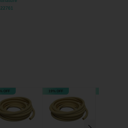
tinature
822761
% OFF
19% OFF
20% OFF