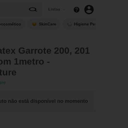
Listas
ocosmético
SkinCare
Higiene Pessoal
Fi
tex Garrote 200, 201
om 1metro -
ture
ure
uto não está disponível no momento