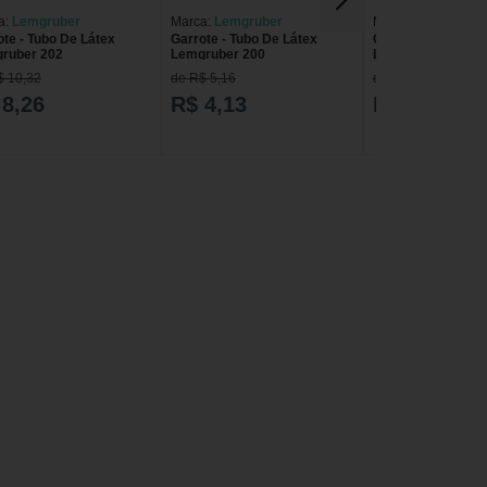
a:
Lemgruber
Marca:
Lemgruber
Marca:
Lemgruber
ote - Tubo De Látex
Garrote - Tubo De Látex
Garrote - Tubo De
ruber 202
Lemgruber 200
Lemgruber 201
$ 10,32
de R$ 5,16
de R$ 6,45
 8,26
R$ 4,13
R$ 5,16