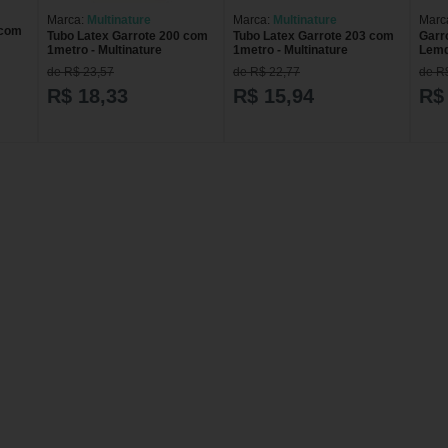
Marca:
Multinature
Marca:
Multinature
Marc
 com
Tubo Latex Garrote 200 com
Tubo Latex Garrote 203 com
Garr
1metro - Multinature
1metro - Multinature
Lemg
de R$ 23,57
de R$ 22,77
de R
R$ 18,33
R$ 15,94
R$