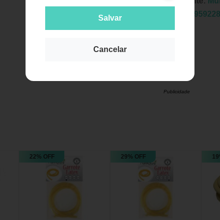
Fabricante:
Mul
EAN:
7895922
Salvar
Cancelar
Publicidade
22% OFF
29% OFF
19