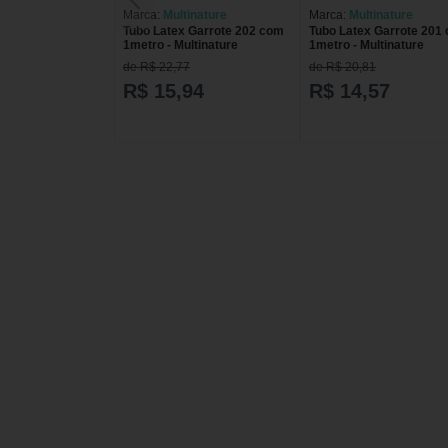
Marca:
Multinature
Marca:
Multinature
Tubo Latex Garrote 202 com
Tubo Latex Garrote 201
1metro - Multinature
1metro - Multinature
de R$ 22,77
de R$ 20,81
R$ 15,94
R$ 14,57