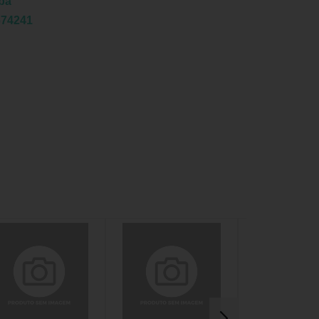
ba
674241