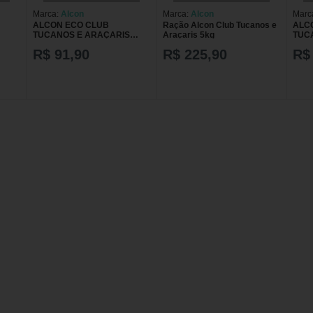
Marca:
Alcon
Marca:
Alcon
Marc
ALCON ECO CLUB
Ração Alcon Club Tucanos e
ALC
TUCANOS E ARAÇARIS
Araçaris 5kg
TUC
450G KIT COM 3 RAÇÃO
450
R$ 91,90
R$ 225,90
R$
PARA AVES