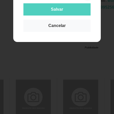
Fabricante:
Bu
EAN:
7899525
Salvar
Cancelar
Publicidade