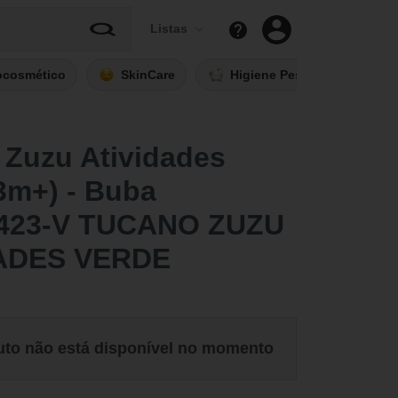
Listas
ocosmético
SkinCare
Higiene Pessoal
Fi
 Zuzu Atividades
3m+) - Buba
423-V TUCANO ZUZU
ADES VERDE
uto não está disponível no momento