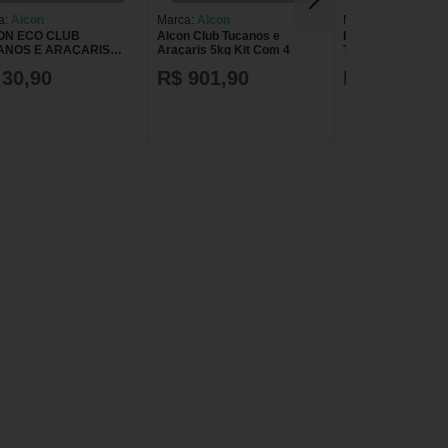
a:
Alcon
Marca:
Alcon
Marca:
Alcon
ON ECO CLUB
Alcon Club Tucanos e
Kit 2 Ração Alcon
ANOS E ARAÇARIS
Araçaris 5kg Kit Com 4
Tucanos e Araçari
G RAÇÃO PARA AVES
 30,90
R$ 901,90
R$ 450,90