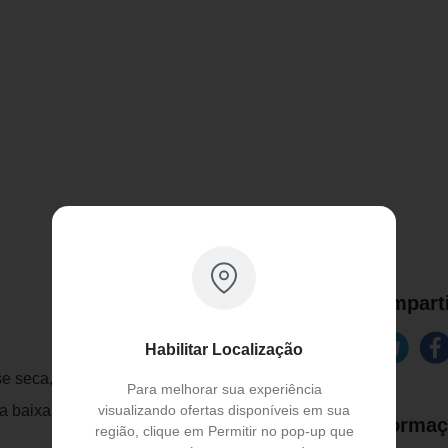
Comparti
Habilitar Localização
sse seca, congestão nasal e outros
Para melhorar sua experiência
visualizando ofertas disponíveis em sua
la baixa umidade do ar.
Informaç
região, clique em Permitir no pop-up que