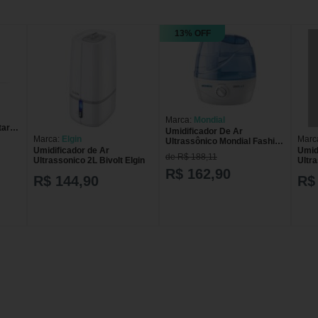
13% OFF
Marca:
Mondial
tar
Umidificador De Ar
Marca:
Elgin
Marc
Ultrassônico Mondial Fashion
Umidificador de Ar
Umid
Air 2 - Bivolt
de R$ 188,11
Ultrassonico 2L Bivolt Elgin
Ultra
Elgin
R$ 162,90
R$ 144,90
R$