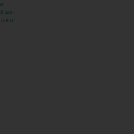
er
tilaser
970061