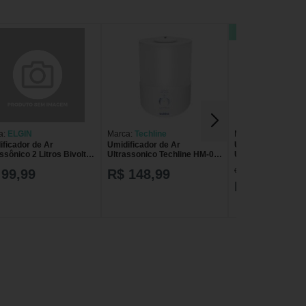
36% OFF
a:
ELGIN
Marca:
Techline
Marca:
Dellamed
ificador de Ar
Umidificador de Ar
Umidificador de A
ssônico 2 Litros Bivolt
Ultrassonico Techline HM-06
Ultrassônico 2,3L
Bivolt
Dellamed Branco B
de R$ 202,99
 99,99
R$ 148,99
R$ 129,00