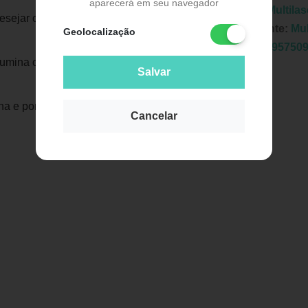
aparecerá em seu navegador
Marca:
Multilas
sejar customizando do jeito que quiser.
Fabricante:
Mul
Geolocalização
EAN:
7895750
lumina o ambiente.
Salvar
 e por isso pode ser ligado durante a
Cancelar
Publicidade