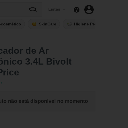
Listas
ocosmético
SkinCare
Higiene Pessoal
Fi
cador de Ar
ônico 3.4L Bivolt
Price
er
uto não está disponível no momento