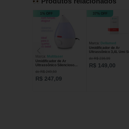
Produtos relacionados
1% OFF
37% OFF
Marca:
Dellamed
Umidificador de Ar
Ultrassônico 3,4L Umi S
Dellamed Branco Bivolt
Marca:
Multilaser
de R$ 236,99
Umidificador de Ar
R$ 149,00
Ultrassônico Silencioso
Fisher Price HC115
de R$ 249,59
R$ 247,09