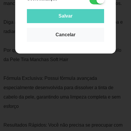
manchas e vestígios de tintura após colorir seus cabelos.
Salvar
Diga adeus às manchas e diga olá para uma pele limpa e
radiante
Cancelar
Por que escolher Produto para Remover Tinta de Cabelo
da Pele Tira Manchas Soft Hair
Fórmula Exclusiva: Possui fórmula avançada
especialmente desenvolvida para dissolver a tinta de
cabelo da pele, garantindo uma limpeza completa e sem
esforço
Resultados Rápidos: Você não precisa se preocupar com