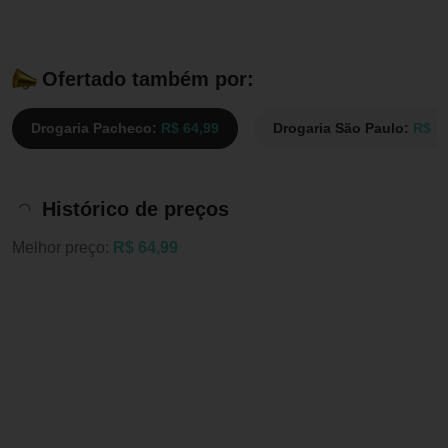
Ofertado também por:
Drogaria Pacheco:
R$ 64,99
Drogaria São Paulo:
R$ 6
Histórico de preços
Melhor preço:
R$ 64,99