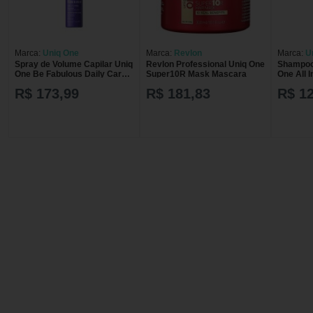
Marca:
Uniq One
Marca:
Revlon
Marca:
U
Spray de Volume Capilar Uniq
Revlon Professional Uniq One
Shampoo
One Be Fabulous Daily Care
Super10R Mask Mascara
One All 
Fine Hair
R$ 173,99
R$ 181,83
R$ 1