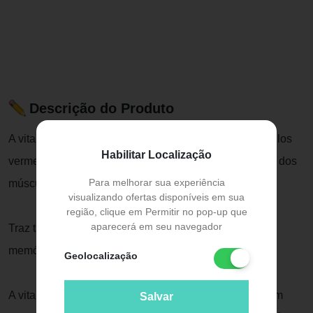
Descrição do Produto
A vitamina B12 é essencial para a formação dos glóbulos
Habilitar Localização
vermelhos e para a manutenção do sistema nervoso e dos
Para melhorar sua experiência
músculos.
visualizando ofertas disponíveis em sua
região, clique em Permitir no pop-up que
aparecerá em seu navegador
Traz também excelentes benefícios para o coração e
memória.
Geolocalização
A vitamina B12 é indicada para pessoas que estão com
Salvar