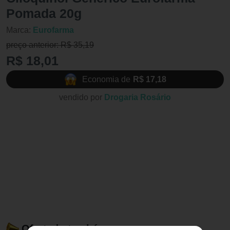
Pomada 20g
Marca:
Eurofarma
preço anterior: R$ 35,19
R$ 18,01
Economia de
R$ 17,18
vendido por
Drogaria Rosário
Ofertado também por: