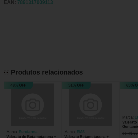
EAN:
7891317009113
Produtos relacionados
48% OFF
51% OFF
65% O
Marca:
E
Valerato
Gentamic
Tonalfta
Marca:
Eurofarma
Marca:
EMS
de R$ 33
Creme - 
Valerato de Betametasona +
Valerato Betametasona +