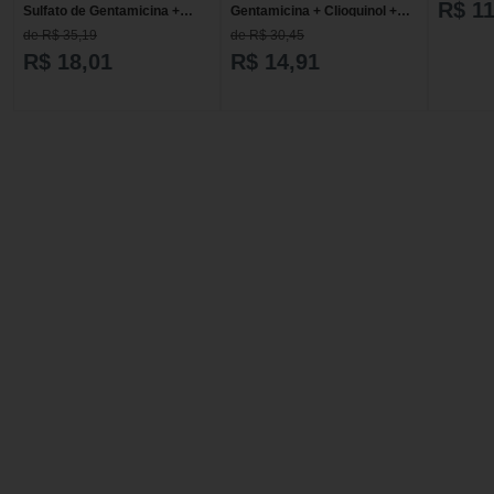
R$ 11
Sulfato de Gentamicina +
Gentamicina + Clioquinol +
Tolnaftato + Clioquinol
Tonalftato Genérico EMS
de R$ 35,19
de R$ 30,45
Genérico Eurofarma Pomada
Pomada - 20g
20g
R$ 18,01
R$ 14,91