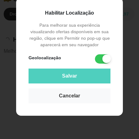
Habilitar Localização
Drogaria Rosário:
R$ 18,01
FARMALIFE:
R$ 21,97
Para melhorar sua experiência
visualizando ofertas disponíveis em sua
região, clique em Permitir no pop-up que
Histórico de preços
aparecerá em seu navegador
Melhor preço:
R$ 18,01
Geolocalização
Salvar
Cancelar