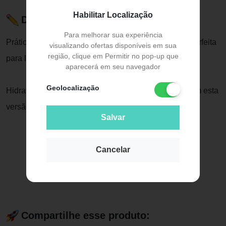
Habilitar Localização
Descrição do Produto
Para melhorar sua experiência
Prática e eficaz, a Vaselina Sólida de 45g da Lbs é perfeita
visualizando ofertas disponíveis em sua
região, clique em Permitir no pop-up que
para levar na bolsa.
aparecerá em seu navegador
Geolocalização
Hidrate e proteja sua pele onde quer que você vá, com esta
versão compacta e fácil de usar.
Salvar
Cancelar
Compartilhe esse produto: