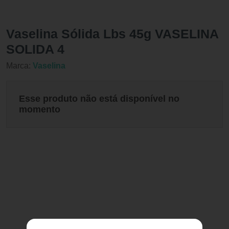
Vaselina Sólida Lbs 45g VASELINA
SOLIDA 4
Marca:
Vaselina
Esse produto não está disponível no
momento