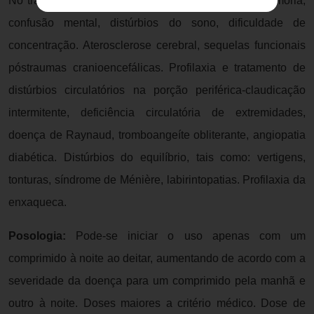
No tratamento de sintomas como: alterações de memória,
confusão mental, distúrbios do sono, dificuldade de
concentração. Aterosclerose cerebral, sequelas funcionais
póstraumas cranioencefálicas. Profilaxia e tratamento de
distúrbios circulatórios na porção periférica-claudicação
intermitente, deficiência circulatória de extremidades,
doença de Raynaud, tromboangeíte obliterante, angiopatia
diabética. Distúrbios do equilíbrio, tais como: vertigens,
tonturas, síndrome de Ménière, labirintopatias. Profilaxia da
enxaqueca.
Posologia:
Pode-se iniciar o uso apenas com um
comprimido à noite ao deitar, aumentando de acordo com a
severidade da doença para um comprimido pela manhã e
outro à noite. Doses maiores a critério médico. Dose de