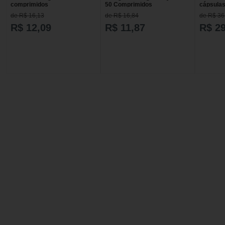
comprimidos
50 Comprimidos
cápsula
de R$ 16,13
de R$ 16,84
de R$ 36
R$ 12,09
R$ 11,87
R$ 29