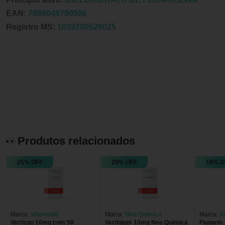
EAN:
7898049790586
Registro MS:
1039200520025
Produtos relacionados
25% OFF
29% OFF
19% O
Marca:
Vitamedic
Marca:
Neo Química
Marca:
A
Vertizan 10mg com 50
Vertigium 10mg Neo Química
Flunarin