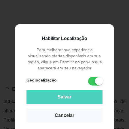
Habilitar Localização
Para melhorar sua experiência
visualizando ofertas disponíveis em sua
região, clique em Permitir no pop-up que
aparecerá em seu navegador
Geolocalização
Descrição do Produto
Salvar
Indicação:
Vertizan está indicado para tratamento de
alterações de memória e dificuldade de concentração.
Cancelar
Profilaxia e tratamento de distúrbios circulatórios cerebrais.