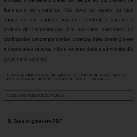
fórmula. Hipersensibilidade conhecida ao dicloridrato de
flunarizina ou cinarizina. Não deve ser usado na fase
aguda de um acidente vascular cerebral e durante o
período de amamentação. Em pacientes portadores de
cardiopatias descompensadas, doenças infecciosas graves
e depressões severas, não é recomendada a administração
deste medicamento.
VERTIZAN 10MG É UM MEDICAMENTO. SEU USO PODE TRAZER RISCOS.
PROCURE UM MÉDICO OU UM FARMACÊUTICO. LEIA A BULA.
VENDA SOB PRESCRIÇÃO MÉDICA.
📃 Bula original em PDF