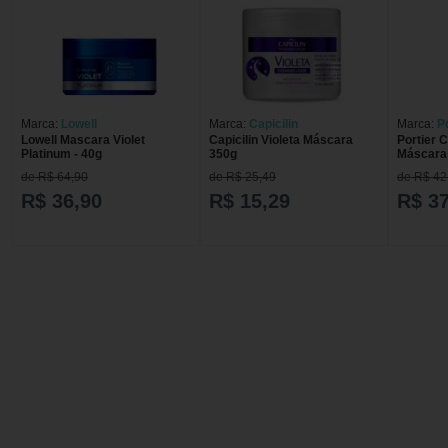
Marca:
Lowell
Marca:
Capicilin
Marca:
P
Lowell Mascara Violet
Capicilin Violeta Máscara
Portier C
Platinum - 40g
350g
Máscara
de R$ 64,90
de R$ 25,49
de R$ 42
R$ 36,90
R$ 15,29
R$ 37