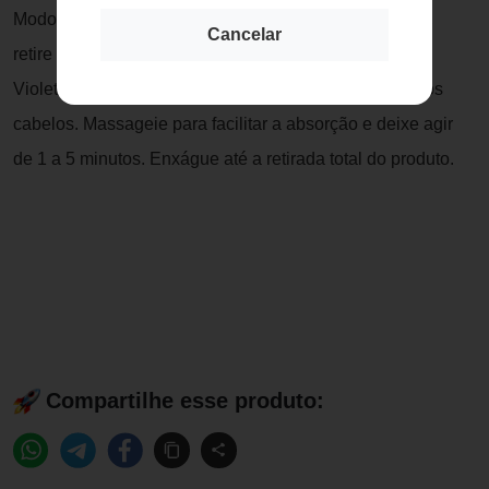
Modo de usar: Após lavar os cabelos com o Shampoo,
Cancelar
retire a umidade excessiva dos fios e aplique a Lowell
Violet Platinum Máscara do comprimento às pontas dos
cabelos. Massageie para facilitar a absorção e deixe agir
de 1 a 5 minutos. Enxágue até a retirada total do produto.
Compartilhe esse produto: