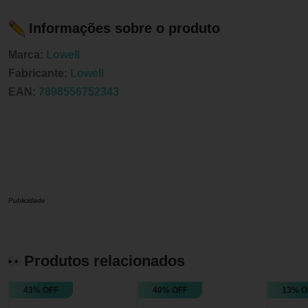
Informações sobre o produto
Marca:
Lowell
Fabricante:
Lowell
EAN:
7898556752343
Publicidade
Produtos relacionados
43% OFF
40% OFF
13% O