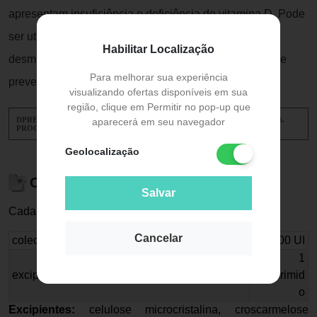
apresentam insuficiência e deficiência de vitamina D. Pode
ser utilizado na prevenção e tratamento auxiliar na
Habilitar Localização
desmineralização óssea, do raquitismo, osteomalacia e
Para melhorar sua experiência
prevenção no risco de quedas e fraturas.
visualizando ofertas disponíveis em sua
região, clique em Permitir no pop-up que
DPREV 7000UI É UM MEDICAMENTO. SEU USO PODE TRAZER RISCOS.
aparecerá em seu navegador
PROCURE UM MÉDICO OU UM FARMACÊUTICO. LEIA A BULA.
Geolocalização
Composição
Salvar
Cada comprimido de
DPrev 1.000 UI
contém:
Cancelar
colecalciferol (vitamina D3)
1.000 UI
1
excipiente q.s.p.
comprimid
o
Excipientes:
celulose microcristalina, croscarmelose