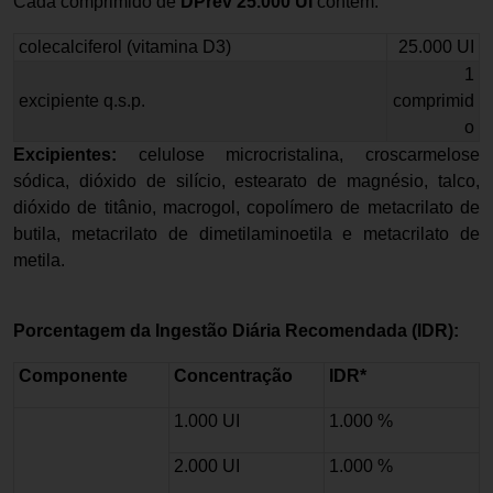
Cada comprimido de
DPrev 25.000 UI
contém:
colecalciferol (vitamina D3)
25.000 UI
1
excipiente q.s.p.
comprimid
o
Excipientes:
celulose microcristalina, croscarmelose
sódica, dióxido de silício, estearato de magnésio, talco,
dióxido de titânio, macrogol, copolímero de metacrilato de
butila, metacrilato de dimetilaminoetila e metacrilato de
metila.
Porcentagem da Ingestão Diária Recomendada (IDR):
Componente
Concentração
IDR*
1.000 UI
1.000 %
2.000 UI
1.000 %