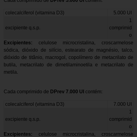
Cada comprimido de
DPrev 5.000 UI
contém:
colecalciferol (vitamina D3)
5.000 UI
1
excipiente q.s.p.
comprimid
o
Excipientes:
celulose microcristalina, croscarmelose
sódica, dióxido de silício, estearato de magnésio, talco,
dióxido de titânio, macrogol, copolímero de metacrilato de
butila, metacrilato de dimetilaminoetila e metacrilato de
metila.
Cada comprimido de
DPrev 7.000 UI
contém:
colecalciferol (vitamina D3)
7.000 UI
1
excipiente q.s.p.
comprimid
o
Excipientes:
celulose microcristalina, croscarmelose