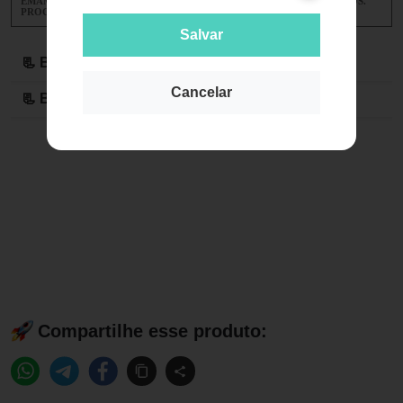
EMAMA 400MG É UM MEDICAMENTO. SEU USO PODE TRAZER RISCOS.
PROCURE UM MÉDICO OU UM FARMACÊUTICO. LEIA A BULA.
Salvar
📃 Bula do Produto Online
Cancelar
📃 Bula original em PDF
Compartilhe esse produto: