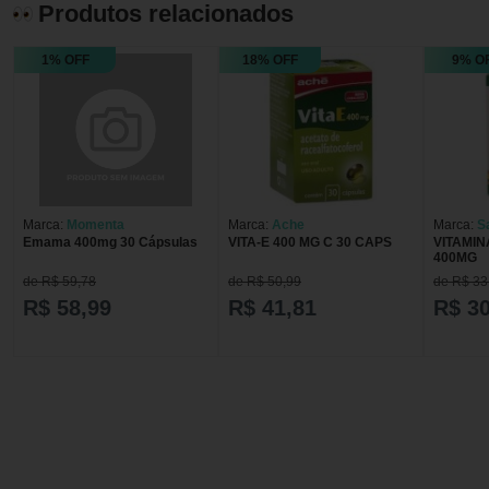
Produtos relacionados
1% OFF
18% OFF
9% O
Marca:
Momenta
Marca:
Ache
Marca:
S
Emama 400mg 30 Cápsulas
VITA-E 400 MG C 30 CAPS
VITAMIN
400MG
de R$ 59,78
de R$ 50,99
de R$ 33
R$ 58,99
R$ 41,81
R$ 30