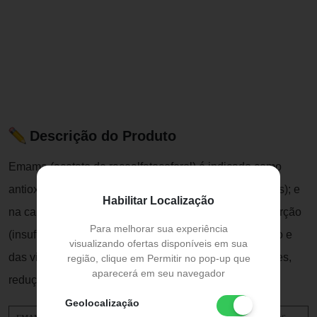
Descrição do Produto
Emama (acetato de racealfatocoferol) é indicado como
antioxidante biológico (para combater os radicais livres); e
Habilitar Localização
na carência de vitamina E devido a distúrbios da absorção
Para melhorar sua experiência
(insuficiência pancreática exócrina, afecções do fígado e
visualizando ofertas disponíveis em sua
das vias biliares com colestase, atresia das vias biliares,
região, clique em Permitir no pop-up que
aparecerá em seu navegador
redução da superfície de absorção intestinal).
Geolocalização