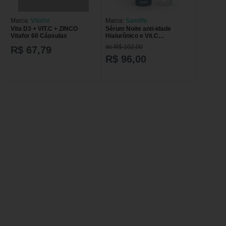
Marca:
Vitafor
Marca:
Samlife
Vita D3 + VIT.C + ZINCO
Sérum Noite anti-idade
Vitafor 60 Cápsulas
Hialurônico e Vit.C
SamBeauty Face
de R$ 102,00
R$ 67,79
R$ 96,00