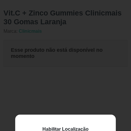
Vit.C + Zinco Gummies Clinicmais
30 Gomas Laranja
Marca:
Clinicmais
Esse produto não está disponível no
momento
Habilitar Localização