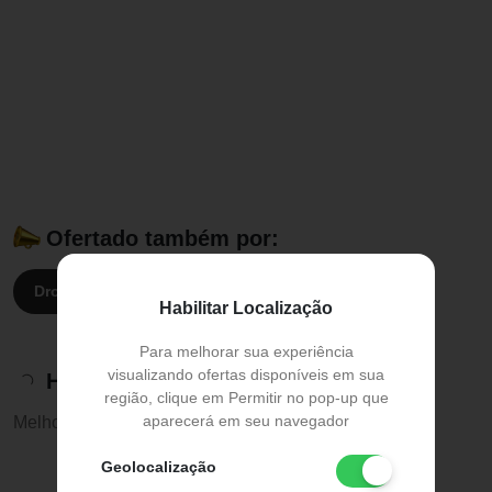
Ofertado também por:
Droga Raia:
R$ 14,00
Drogasil:
R$ 14,00
Habilitar Localização
Para melhorar sua experiência
visualizando ofertas disponíveis em sua
Histórico de preços
região, clique em Permitir no pop-up que
aparecerá em seu navegador
Melhor preço:
R$ 14,00
Geolocalização