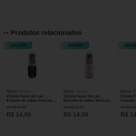
Produtos relacionados
32% OFF
36% OFF
36% O
Marca:
Vizzela
Marca:
Vizzela
Marca:
V
Vizzela Fases da Lua -
Vizzela Fases da Lua -
Vizzela 
Esmalte de unhas 9ml Lua-
Esmalte de unhas 9ml Lua-
Esmalte 
Nova 9ml
Cheia 9ml
Eclipse 
de R$ 20,80
de R$ 22,10
de R$ 22
R$ 14,00
R$ 14,00
R$ 14