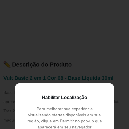
Descrição do Produto
Vult Basic 2 em 1 Cor 08 - Base Líquida 30ml
Base líquida para todos os tipos de pele. Vult Basic 2 em 1
Habilitar Localização
apresenta cobertura de base e corretivo em apenas um produto.
Para melhorar sua experiência
Traz 24 tons que ajudam a uniformizar a pele e garantir uma
visualizando ofertas disponíveis em sua
maquiagem com resultado incrível!
região, clique em Permitir no pop-up que
aparecerá em seu navegador