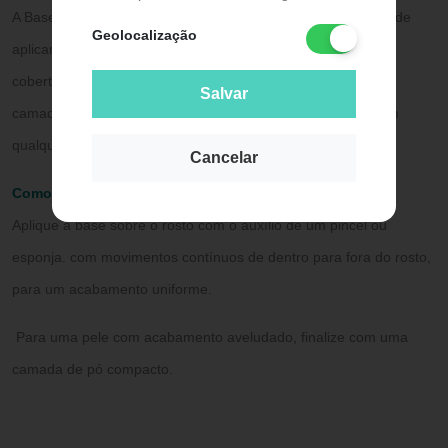
A Base Líquida Vult Basic 2 em 1 Vult é multifuncional e fácil de
Geolocalização
aplicar, pode ser usada em correções pontuais ou para uma
cobertura total do rosto. Sua textura permite construção de
Salvar
camadas e entrega uma make perfeita para você arrasar em
qualquer ocasião.
Cancelar
Como Usar
Aplique a base sobre o rosto com o auxílio de um pincel ou
esponja. com movimentos contínuos de dentro para fora do rosto,
para um acabamento uniforme.
Para uma pele com acabamento aveludado, finalize com uma
camada de pó compacto.