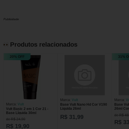
Publicidade
Produtos relacionados
20% OFF
31% O
Marca:
Vult
Marca:
Vu
Marca:
Vult
Base Vult Nano Hd Cor V190
Base Vul
Liquida 26ml
26ml Co
Vult Basic 2 em 1 Cor 21 -
Base Líquida 30ml
de R$ 48
R$ 31,99
de R$ 24,90
R$ 33
R$ 19,90