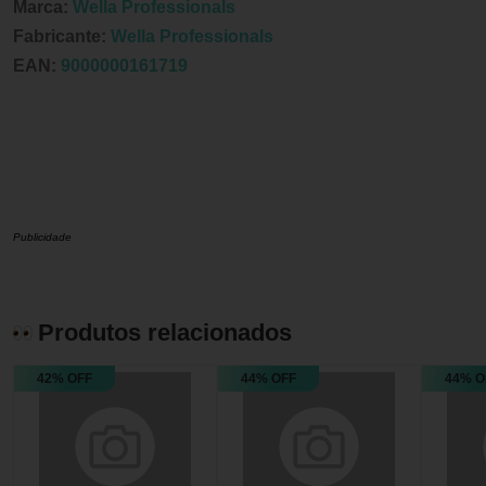
Marca:
Wella Professionals
Fabricante:
Wella Professionals
EAN:
9000000161719
Publicidade
Produtos relacionados
42% OFF
44% OFF
44% O