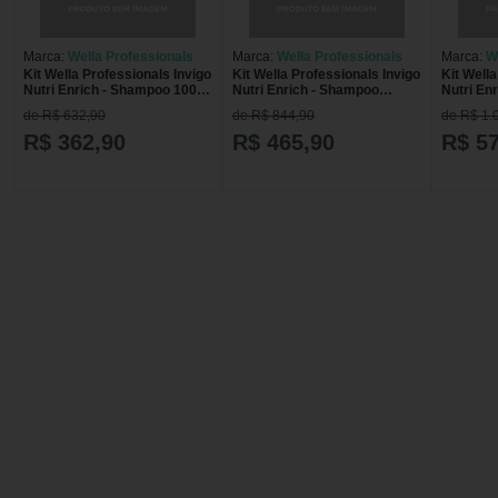
Marca:
Wella Professionals
Marca:
Wella Professionals
Marca:
W
Kit Wella Professionals Invigo
Kit Wella Professionals Invigo
Kit Wella
Nutri Enrich - Shampoo 1000
Nutri Enrich - Shampoo
Nutri En
ml + Condicionador 1000 ml
1000ml + Condicionador
ml + Con
de R$ 632,90
de R$ 844,90
de R$ 1.
1000ml + Máscara 150ml Kit
Máscara 
Professio
R$ 362,90
R$ 465,90
R$ 5
Enrich -
+Condic
+Máscar