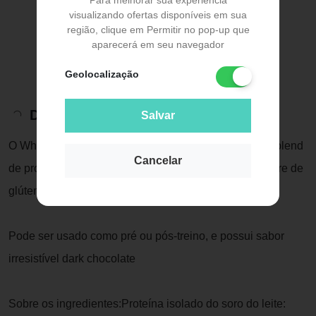
Para melhorar sua experiência
visualizando ofertas disponíveis em sua
região, clique em Permitir no pop-up que
aparecerá em seu navegador
Geolocalização
Descrição do Produto
Salvar
O Whey Protein da True Source é elaborado com um blend
Cancelar
de proteína isolada e hidrolisada do soro do leite, é livre de
glúten, açúcar e corantes artificiais.
Pode ser usado como pré ou pós-treino, e possui sabor
irresistível dark chocolate
Sobre os ingredientes:Proteína isolado do soro do leite: