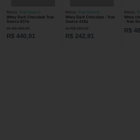
Marca:
True Source
Marca:
True Source
Marca:
T
Whey Dark Chocolate True
Whey Dark Chocolate - True
Whey cho
Source 837g
Source 418g
- True S
de R$ 489,90
de R$ 269,90
R$ 4
R$ 440,91
R$ 242,91