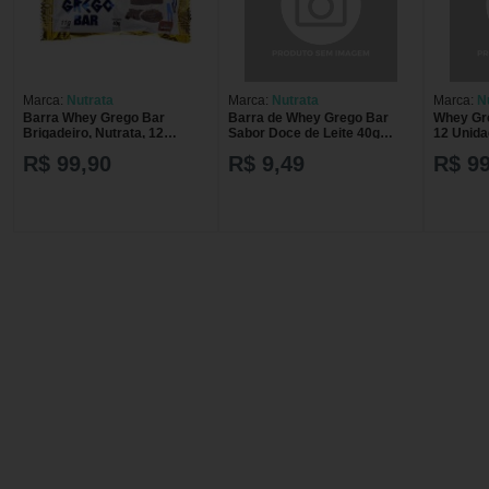
Marca:
Nutrata
Marca:
Nutrata
Marca:
N
Barra Whey Grego Bar
Barra de Whey Grego Bar
Whey Gr
Brigadeiro, Nutrata, 12
Sabor Doce de Leite 40g
12 Unida
Unidades de 40g
BARRA WHEY GREGO BAR
Beijinho
R$ 99,90
R$ 9,49
R$ 99
40G DOCE DE LEITE