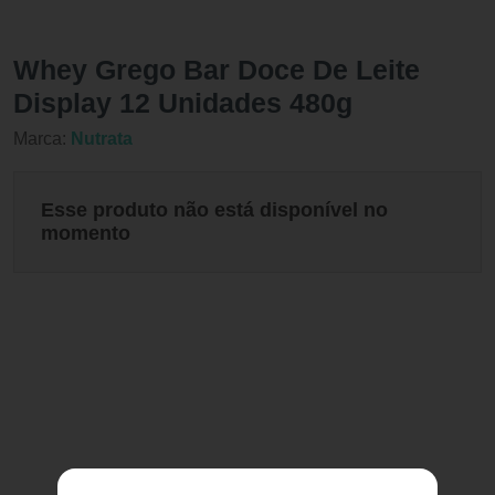
Whey Grego Bar Doce De Leite
Display 12 Unidades 480g
Marca:
Nutrata
Esse produto não está disponível no
momento