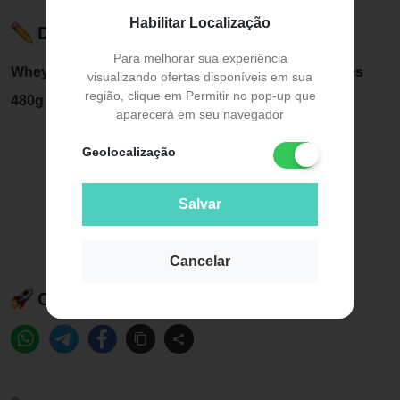
Habilitar Localização
Descrição do Produto
Para melhorar sua experiência
Whey Grego Bar Doce De Leite Display 12 Unidades
visualizando ofertas disponíveis em sua
região, clique em Permitir no pop-up que
480g
aparecerá em seu navegador
Geolocalização
Salvar
Cancelar
Compartilhe esse produto: