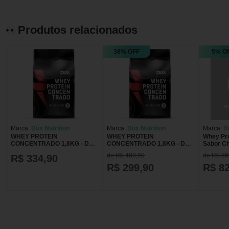
Produtos relacionados
38% OFF
5% O
Marca:
Dux Nutrition
Marca:
Dux Nutrition
Marca:
D
WHEY PROTEIN
WHEY PROTEIN
Whey Prot
CONCENTRADO 1,8KG - DUX
CONCENTRADO 1,8KG - DUX
Sabor Ch
NUTRITION
NUTRITION
de R$ 489,90
de R$ 86
R$ 334,90
R$ 299,90
R$ 8