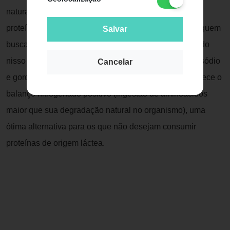
naturalmente elevados índices de creatina, assim, as
proteínas dessa origem são bastante favoráveis para quem
Salvar
busca
ganhos em força e massa muscular
, pensando
nisso a Darkness criou o Carnibol, com baixo teor de sódio
Cancelar
e gorduras, livre de lactose, seu perfil nutricional favorece o
balanço nitrogenado positivo (ingestão de aminoácidos
maior que sua degradação natural no organismo), uma
ótima alternativa para os que não desejam consumir
proteínas de origem láctea.