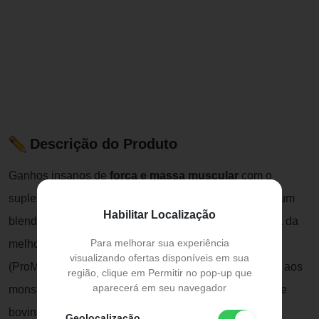
Descrição do Produto
Ganhos insanos de
força e massa muscular
com o
suplemento
Carnibol da Darkness
. Sua fórmula traz um
Habilitar Localização
blend exclusivo de
proteína isolada de carne bovina
da
Para melhorar sua experiência
melhor qualidade e peptídeos de colágeno
visualizando ofertas disponíveis em sua
(ProMyoBlend®), com um excelente aporte nutricional aos
região, clique em Permitir no pop-up que
aparecerá em seu navegador
monstros de verdade que buscam crescimento. A carne
bovina, além do alto valor biológico, concentra
Geolocalização