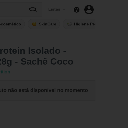
Listas
ocosmético
SkinCare
Higiene Pessoal
Fi
otein Isolado -
28g - Sachê Coco
ition
uto não está disponível no momento