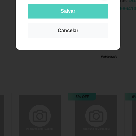
Fabricante:
Dux
EAN:
7898641
Salvar
Cancelar
Publicidade
5% OFF
6