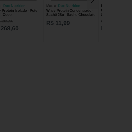
a:
Dux Nutrition
Marca:
Dux Nutrition
Marca:
Dux Nutriti
Protein Isolado - Pote
Whey Protein Concentrado -
Whey Protein Conc
 - Coco
Sachê 28g - Sachê Chocolate
Sachê 28g - Sach
$ 285,90
de R$ 15,99
R$ 11,99
 268,60
R$ 10,69