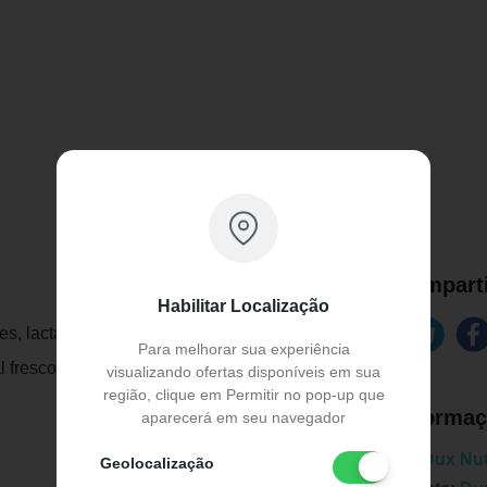
Comparti
Habilitar Localização
tes, lactantes e crianças sem orientação de
Para melhorar sua experiência
 fresco e seco. Manter fora do alcance de
visualizando ofertas disponíveis em sua
região, clique em Permitir no pop-up que
Informaç
aparecerá em seu navegador
Marca:
Dux Nut
Geolocalização