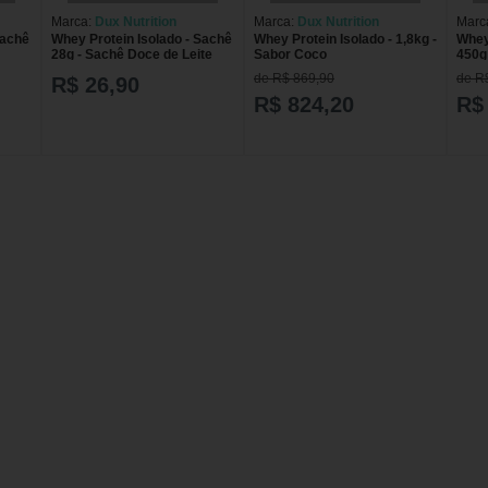
Marca:
Dux Nutrition
Marca:
Dux Nutrition
Marc
Sachê
Whey Protein Isolado - Sachê
Whey Protein Isolado - 1,8kg -
Whey 
28g - Sachê Doce de Leite
Sabor Coco
450g
de R$ 869,90
de R
R$ 26,90
R$ 824,20
R$