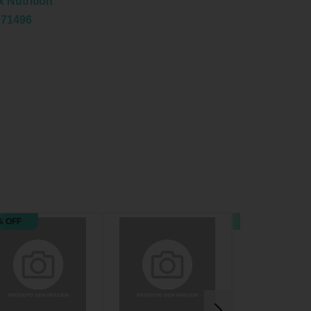
 Nutrition
071496
% OFF
33% OFF