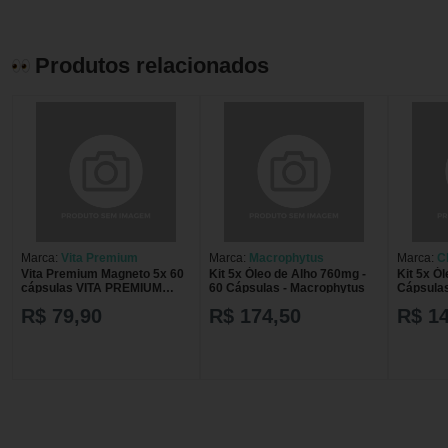
Produtos relacionados
Marca:
Vita Premium
Marca:
Macrophytus
Marca:
C
Vita Premium Magneto 5x 60
Kit 5x Óleo de Alho 760mg -
Kit 5x Ól
cápsulas VITA PREMIUM
60 Cápsulas - Macrophytus
Cápsulas
MAGNETO 5X 60CAP BLEND
R$ 79,90
R$ 174,50
R$ 1
DE