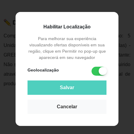
Descrição do Produto
Habilitar Localização
Composição dos KITs: 60 cápsulas Composição: 5
Para melhorar sua experiência
visualizando ofertas disponíveis em sua
Unidades - PHYTO HIPER PRO CAPS (60 cápsulas) -
região, clique em Permitir no pop-up que
GREEN LEAN - (Baixar tabela nutricional) ** Importante:
aparecerá em seu navegador
Não será permitida troca de sabor de um produto adquirido
Geolocalização
através de KIT; Não será permitido o retorno parcial de
produtos do KI
Salvar
Cancelar