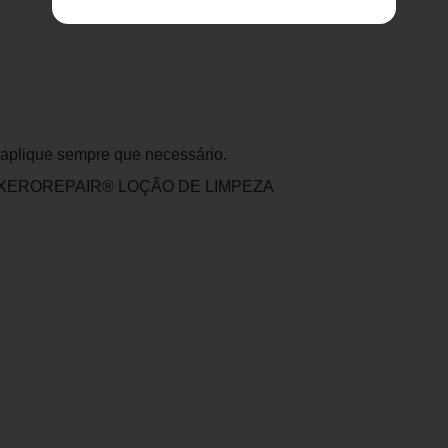
eaplique sempre que necessário.
m o XEROREPAIR® LOÇÃO DE LIMPEZA