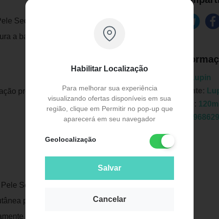
Pele Seca ou Extrasseca possui tecnologia
ura a barreira cutânea e reduz a perda de
Informaç
Habilitar Localização
Marca:
Lupin
Para melhorar sua experiência
Fabricante:
Lu
tação profunda e prolongada da pele seca
visualizando ofertas disponíveis em sua
Unidade:
120m
região, clique em Permitir no pop-up que
EAN:
7896862
aparecerá em seu navegador
Geolocalização
Salvar
 Pele Seca ou Extrasseca possui
Publicidade
Cancelar
utânea prevenindo a sua irritação e
amente por 24 horas.