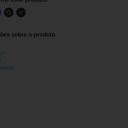
ões sobre o produto
pin
l
990954