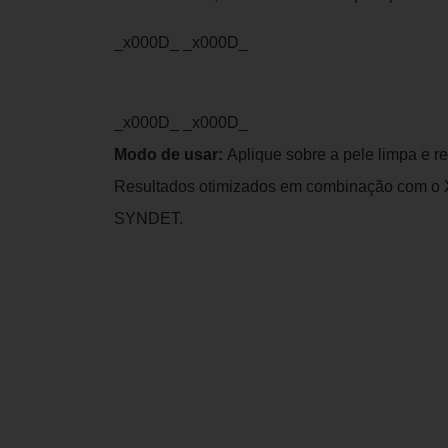
_x000D_ _x000D_
_x000D_ _x000D_
Modo de usar:
Aplique sobre a pele limpa e r
Resultados otimizados em combinação co
SYNDET.