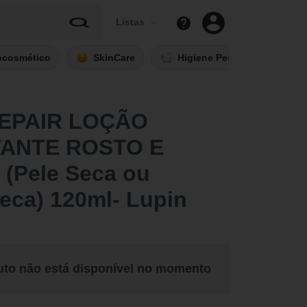
Listas
ocosmético
SkinCare
Higiene Pessoal
Fi
EPAIR LOÇÃO
TANTE ROSTO E
(Pele Seca ou
eca) 120ml- Lupin
uto não está disponível no momento