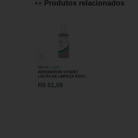
Produtos relacionados
Marca:
Lupin
XEROREPAIR SYNDET
LOÇÃO DE LIMPEZA ROSTO
E CORPO (Seca/Extrasseca)
R$ 51,59
150ml - Lupin