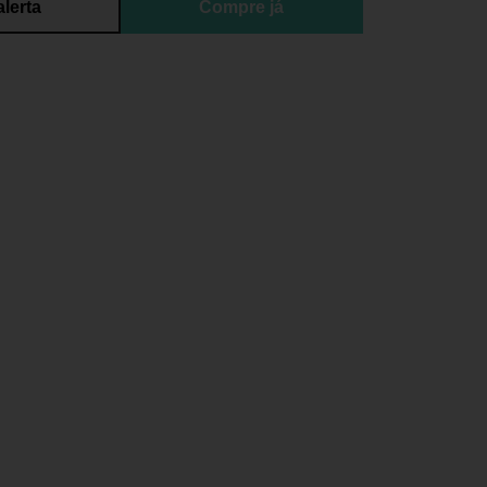
alerta
Compre já