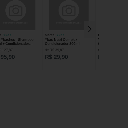
a:
Ykas
Marca:
Ykas
Marca:
Ykas
 Ykachos - Shampoo
Ykas Nutri Complex
Ykas Equilibrium
l + Condicionador
Condicionador 300ml
Condicionador 30
l
$ 127,87
de R$ 39,87
de R$ 39,87
 95,90
R$ 29,90
R$ 29,90