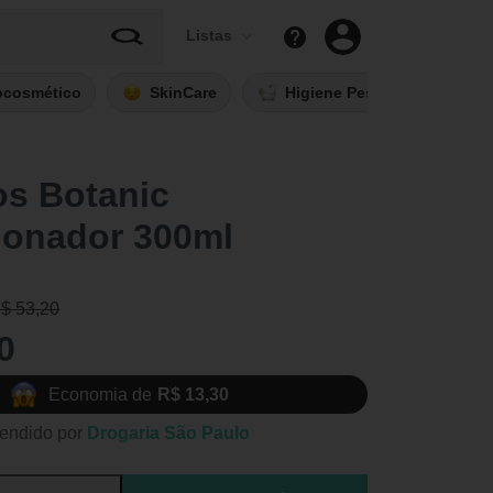
Listas
ocosmético
SkinCare
Higiene Pessoal
Fi
os Botanic
ionador 300ml
R$ 53,20
0
Economia de
R$ 13,30
endido por
Drogaria São Paulo