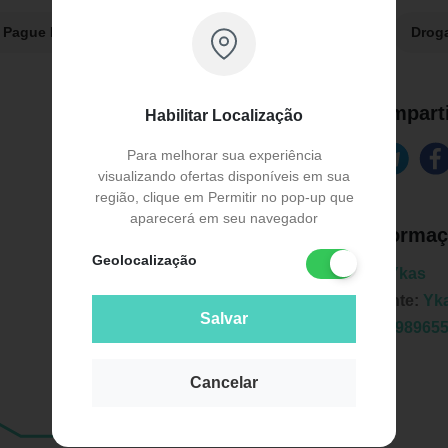
a Pague Menos:
R$ 39,90
Extrafarma:
R$ 39,90
Drog
Comparti
Habilitar Localização
Para melhorar sua experiência
visualizando ofertas disponíveis em sua
região, clique em Permitir no pop-up que
aparecerá em seu navegador
Informaç
Geolocalização
Marca:
Ykas
Fabricante:
Yk
Salvar
EAN:
7898965
Cancelar