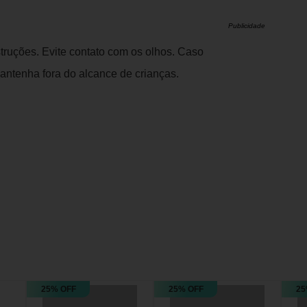
Publicidade
struções. Evite contato com os olhos. Caso
ntenha fora do alcance de crianças.
25% OFF
25% OFF
25