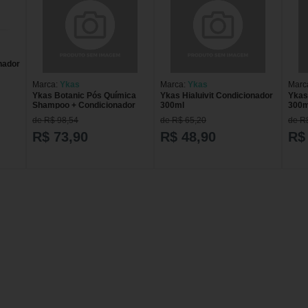
nador
Marca:
Ykas
Marca:
Ykas
Marc
Ykas Botanic Pós Química
Ykas Hialuivit Condicionador
Ykas
Shampoo + Condicionador
300ml
300m
300m
de R$ 98,54
de R$ 65,20
de R
R$ 73,90
R$ 48,90
R$