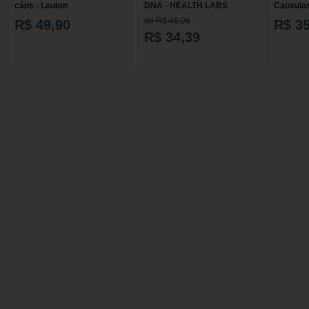
cáps - Lauton
DNA - HEALTH LABS
Capsulas
sabor
de R$ 48,08
R$ 49,90
R$ 35
R$ 34,39