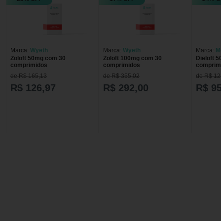
Marca:
Wyeth
Marca:
Wyeth
Marca:
M
Zoloft 50mg com 30
Zoloft 100mg com 30
Dieloft 
comprimidos
comprimidos
comprim
de R$ 165,13
de R$ 355,02
de R$ 12
R$ 126,97
R$ 292,00
R$ 95