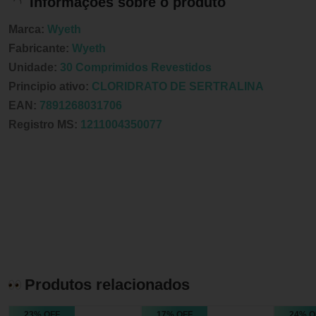
Informações sobre o produto
Marca:
Wyeth
Fabricante:
Wyeth
Unidade:
30 Comprimidos Revestidos
Principio ativo:
CLORIDRATO DE SERTRALINA
EAN:
7891268031706
Registro MS:
1211004350077
Produtos relacionados
23% OFF
17% OFF
24% O